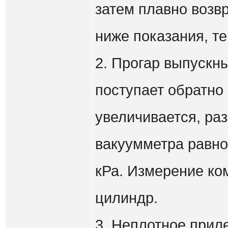
затем плавно возв
ниже показания, те
2. Прогар выпускн
поступает обратно
увеличивается, ра
вакуумметра равно
кРа. Измерение ко
цилиндр.
3. Неплотное приле