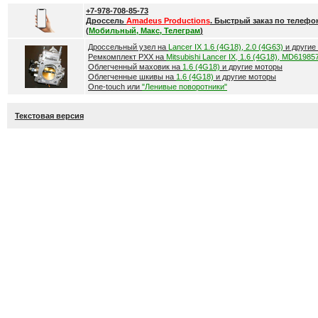
+7-978-708-85-73
Дроссель
Amadeus Productions
. Быстрый заказ по телефо
(
Мобильный, Макс, Телеграм
)
Дроссельный узел на
Lancer IX 1.6 (4G18), 2.0 (4G63)
и другие
Ремкомплект РХХ на
Mitsubishi Lancer IX, 1.6 (4G18), MD61985
Облегченный маховик на
1.6 (4G18)
и другие моторы
Облегченные шкивы на
1.6 (4G18)
и другие моторы
One-touch или
"Ленивые поворотники"
Текстовая версия