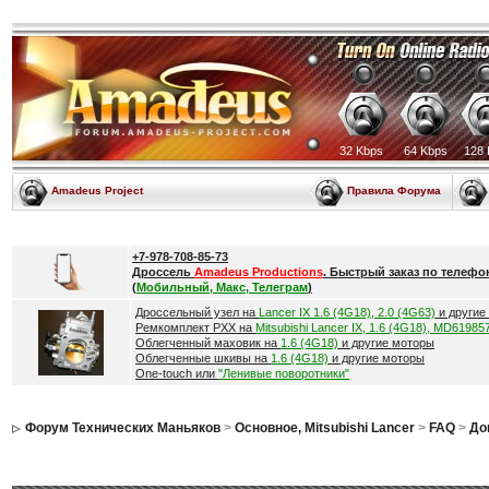
32 Kbps
64 Kbps
128 
Amadeus Project
Правила Форума
+7-978-708-85-73
Дроссель
Amadeus Productions
. Быстрый заказ по телефо
(
Мобильный, Макс, Телеграм
)
Дроссельный узел на
Lancer IX 1.6 (4G18), 2.0 (4G63)
и другие
Ремкомплект РХХ на
Mitsubishi Lancer IX, 1.6 (4G18), MD61985
Облегченный маховик на
1.6 (4G18)
и другие моторы
Облегченные шкивы на
1.6 (4G18)
и другие моторы
One-touch или
"Ленивые поворотники"
Форум Технических Маньяков
>
Основное, Mitsubishi Lancer
>
FAQ
>
До