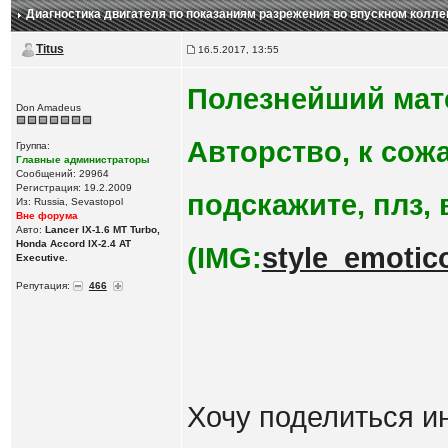
Диагностика двигателя по показаниям разрежения во впускном колле
Titus
16.5.2017, 13:55
Полезнейший мат
Don Amadeus
Авторство, к сожа
Группа:
Главные администраторы
Сообщений: 29964
Регистрация: 19.2.2009
подскажите, плз, 
Из: Russia, Sevastopol
Вне форума
Авто:
Lancer IX-1.6 MT Turbo,
Honda Accord IX-2.4 AT
(IMG:
style_emotico
Executive.
Репутация:
466
Хочу поделиться и